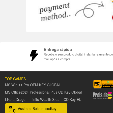
Entrega rápida
Receba o seu produto digital instantaneamente po
mail após a compra.
TOP GAMES
MS Win 11 Pro OEM KEY GLOBAL
MS Office2024 Professional Plus CD Key Global
Like a Dragon Infinite Wealth Steam CD Key EU
Assine o Boletim scdkey