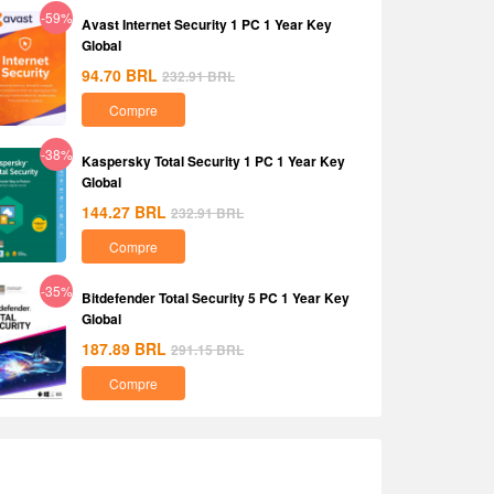
-59%
Avast Internet Security 1 PC 1 Year Key
Global
94.70
BRL
232.91
BRL
Compre
-38%
Kaspersky Total Security 1 PC 1 Year Key
Global
144.27
BRL
232.91
BRL
Compre
-35%
Bitdefender Total Security 5 PC 1 Year Key
Global
187.89
BRL
291.15
BRL
Compre