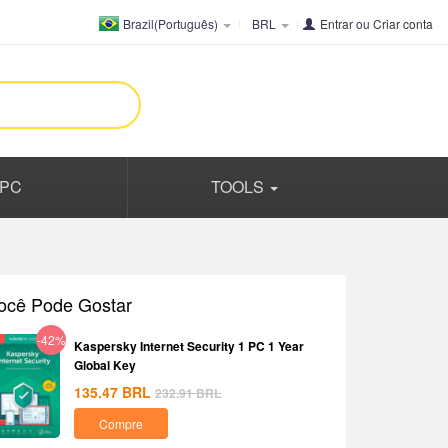
Brazil(Português)
BRL
Entrar
ou
Criar conta
PC
TOOLS
ocê Pode Gostar
-42%
Kaspersky Internet Security 1 PC 1 Year
Global Key
135.47
BRL
232.91
BRL
Compre