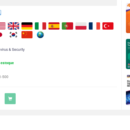
ivirus & Security
 estoque
1-500