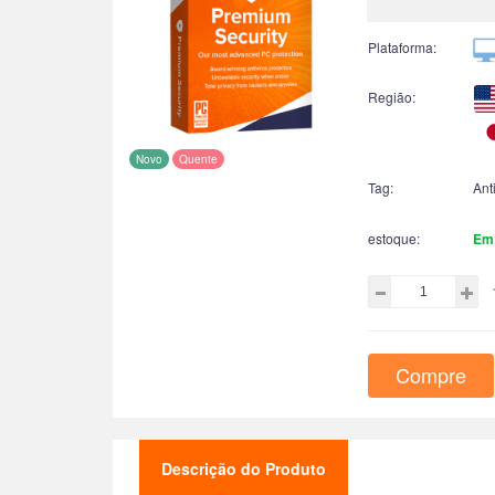
Plataforma:
Região:
Novo
Quente
Tag:
Ant
estoque:
Em
Compre
Descrição do Produto