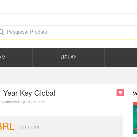
AM
UPLAY
 Year Key Global
V
g Windows 7 (SP2) or later.
BRL
291.15
BRL