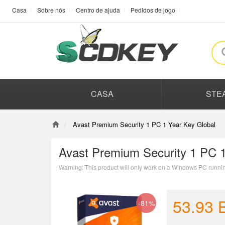
Casa
Sobre nós
Centro de ajuda
Pedidos de jogo
CASA
STE
Avast Premium Security 1 PC 1 Year Key Global
Avast Premium Security 1 PC 1
Warning: This product will only work on a Windows PC runnin
53.93
-81%