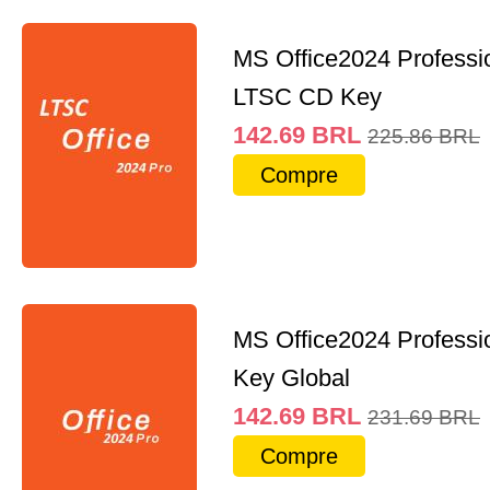
MS Office2024 Professi
LTSC CD Key
142.69
BRL
225.86
BRL
Compre
MS Office2024 Professi
Key Global
142.69
BRL
231.69
BRL
Compre