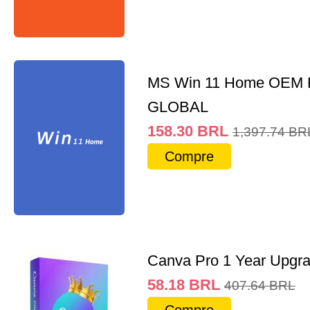
MS Win 11 Home OEM
GLOBAL
158.30
BRL
1,397.74
BR
Compre
Canva Pro 1 Year Upgr
58.18
BRL
407.64
BRL