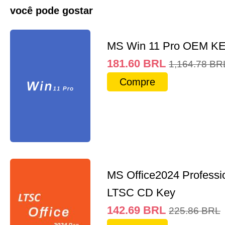
você pode gostar
MS Win 11 Pro OEM K
181.60
BRL
1,164.78
BR
Compre
MS Office2024 Professi
LTSC CD Key
142.69
BRL
225.86
BRL