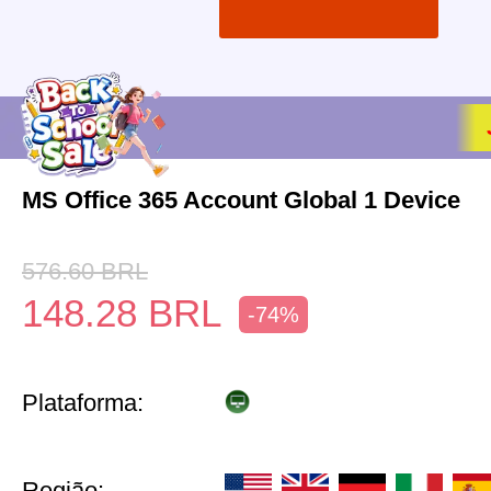
MS Office 365 Account Global 1 Device
576.60
BRL
148.28
BRL
-74%
Plataforma:
Região: