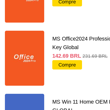
Compre
MS Office2024 Professi
Key Global
142.69
BRL
231.69
BRL
Compre
MS Win 11 Home OEM