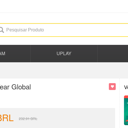
AM
UPLAY
ear Global
V
BRL
232.91
BRL