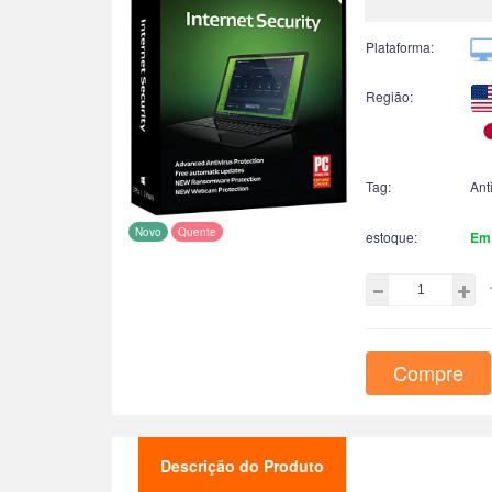
Plataforma:
Região:
Tag:
Ant
Novo
Quente
estoque:
Em
Compre
Descrição do Produto