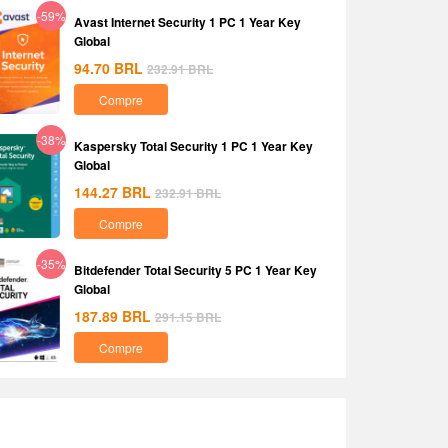
-59%
Avast Internet Security 1 PC 1 Year Key
Global
94.70
BRL
232.91
BRL
Compre
-38%
Kaspersky Total Security 1 PC 1 Year Key
Global
144.27
BRL
232.91
BRL
Compre
-35%
Bitdefender Total Security 5 PC 1 Year Key
Global
187.89
BRL
291.15
BRL
Compre