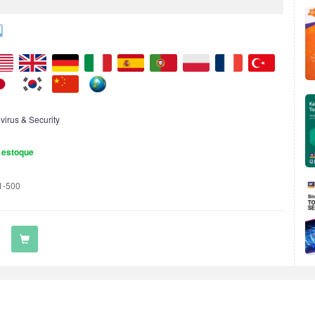
ivirus & Security
 estoque
1-500