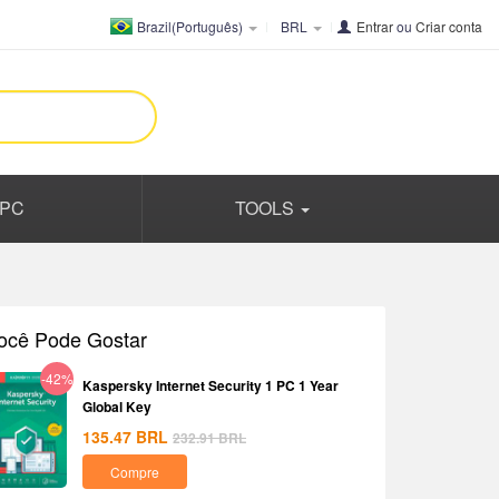
Brazil(Português)
BRL
Entrar
ou
Criar conta
PC
TOOLS
ocê Pode Gostar
-42%
Kaspersky Internet Security 1 PC 1 Year
Global Key
135.47
BRL
232.91
BRL
Compre