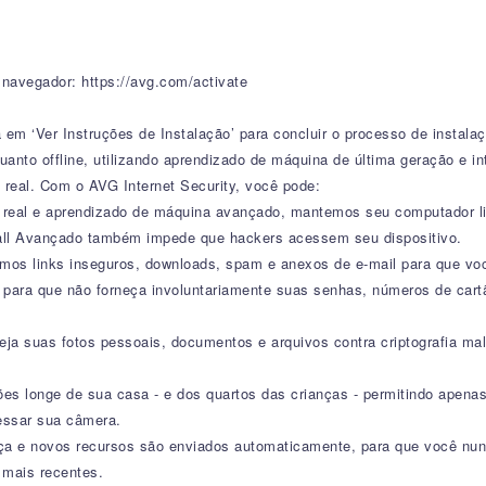
 navegador: https://avg.com/activate
 em ‘Ver Instruções de Instalação’ para concluir o processo de instalaç
anto offline, utilizando aprendizado de máquina de última geração e inte
real. Com o AVG Internet Security, você pode:
 real e aprendizado de máquina avançado, mantemos seu computador liv
wall Avançado também impede que hackers acessem seu dispositivo.
mos links inseguros, downloads, spam e anexos de e-mail para que vo
 para que não forneça involuntariamente suas senhas, números de cart
a suas fotos pessoais, documentos e arquivos contra criptografia mali
s longe de sua casa - e dos quartos das crianças - permitindo apena
essar sua câmera.
nça e novos recursos são enviados automaticamente, para que você nun
 mais recentes.