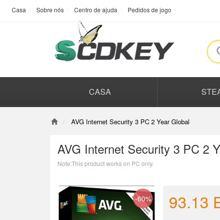
Casa
Sobre nós
Centro de ajuda
Pedidos de jogo
CASA
STE
AVG Internet Security 3 PC 2 Year Global
AVG Internet Security 3 PC 2 Y
Note:This product works on PC only.
93.13
-60%