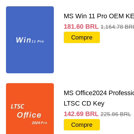
MS Win 11 Pro OEM K
181.60
BRL
1,164.78
BR
Compre
MS Office2024 Professi
LTSC CD Key
142.69
BRL
225.86
BRL
Compre