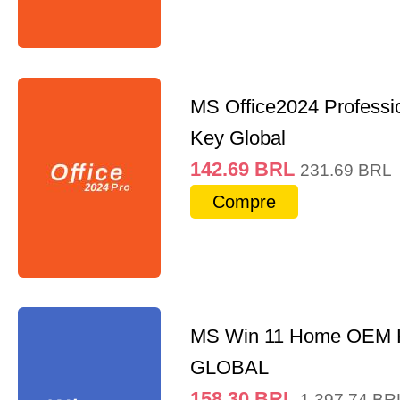
MS Office2024 Professi
Key Global
142.69
BRL
231.69
BRL
Compre
MS Win 11 Home OEM
GLOBAL
158.30
BRL
1,397.74
BR