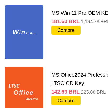
MS Win 11 Pro OEM K
181.60
BRL
1,164.78
BR
Compre
MS Office2024 Professi
LTSC CD Key
142.69
BRL
225.86
BRL
Compre