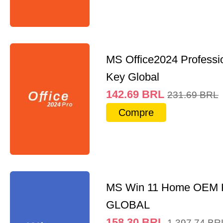
MS Office2024 Professi
Key Global
142.69
BRL
231.69
BRL
Compre
MS Win 11 Home OEM
GLOBAL
158.30
BRL
1,397.74
BR