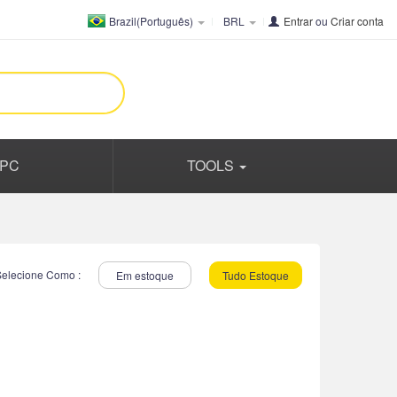
Brazil(Português)
BRL
Entrar
ou
Criar conta
PC
TOOLS
Selecione Como :
Em estoque
Tudo Estoque