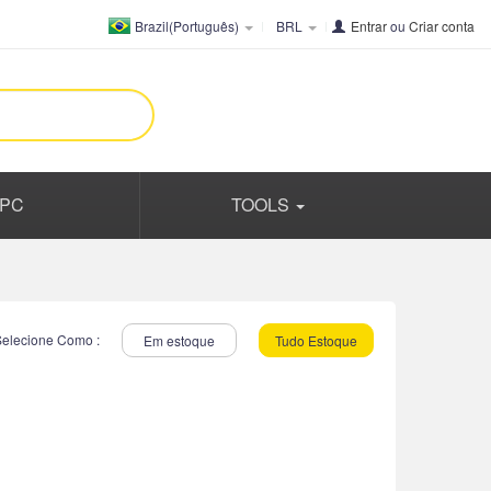
Brazil(Português)
BRL
Entrar
ou
Criar conta
PC
TOOLS
Selecione Como :
Em estoque
Tudo Estoque