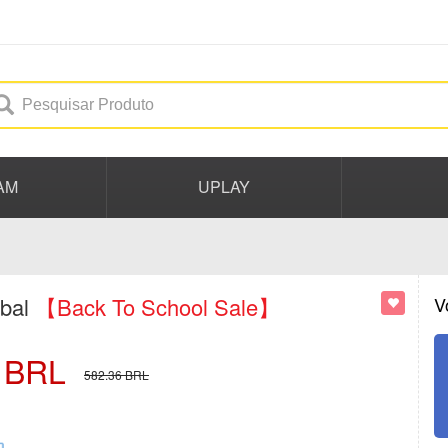
AM
UPLAY
obal
【Back To School Sale】
V
BRL
582.36
BRL