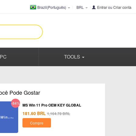
Brazil(Português)
BRL
Entrar
ou
Criar conta
PC
TOOLS
ocê Pode Gostar
-84%
MS Win 11 Pro OEM KEY GLOBAL
181.60
BRL
1,164.78
BRL
Compre