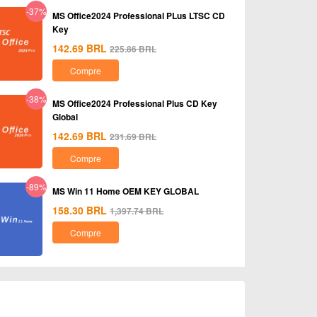
-37%
MS Office2024 Professional PLus LTSC CD
Key
142.69
BRL
225.86
BRL
Compre
-38%
MS Office2024 Professional Plus CD Key
Global
142.69
BRL
231.69
BRL
Compre
-89%
MS Win 11 Home OEM KEY GLOBAL
158.30
BRL
1,397.74
BRL
Compre