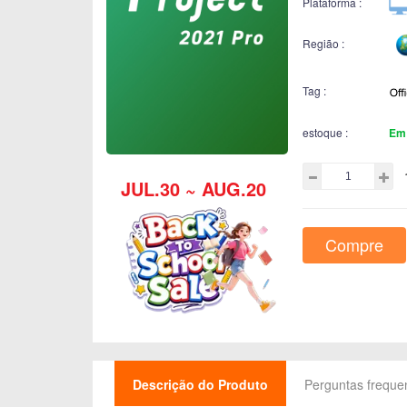
Plataforma :
Região :
Tag :
estoque :
Em
JUL.30 ~ AUG.20
Compre
Descrição do Produto
Perguntas freque