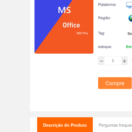
Plataforma:
Região:
Tag:
estoque:
Em
Compre
Descrição do Produto
Perguntas freque