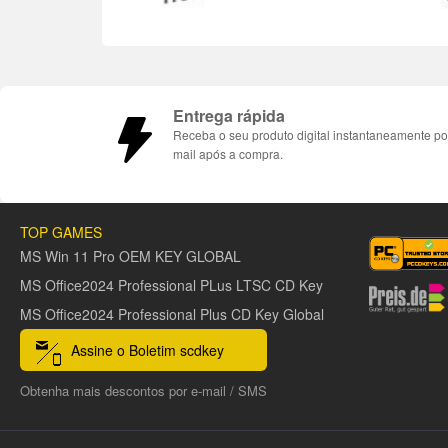
Entrega rápida
Receba o seu produto digital instantaneamente po
mail após a compra.
TOP GAMES
MS Win 11 Pro OEM KEY GLOBAL
MS Office2024 Professional PLus LTSC CD Key
MS Office2024 Professional Plus CD Key Global
Assine o Boletim scdkey
Obtenha mais descontos por e-mail / SMS