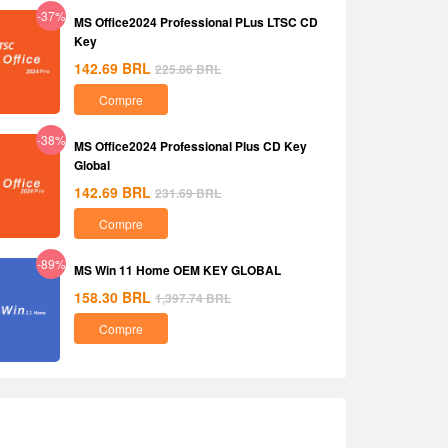
-37%
MS Office2024 Professional PLus LTSC CD
Key
142.69
BRL
225.86
BRL
Compre
-38%
MS Office2024 Professional Plus CD Key
Global
142.69
BRL
231.69
BRL
Compre
-89%
MS Win 11 Home OEM KEY GLOBAL
158.30
BRL
1,397.74
BRL
Compre