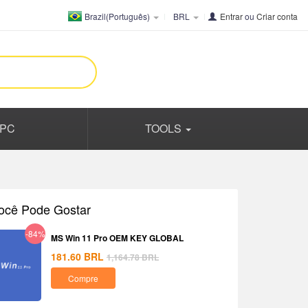
Brazil(Português)
BRL
Entrar
ou
Criar conta
PC
TOOLS
ocê Pode Gostar
-84%
MS Win 11 Pro OEM KEY GLOBAL
181.60
BRL
1,164.78
BRL
Compre