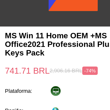
MS Win 11 Home OEM +MS
Office2021 Professional Pl
Keys Pack
741.71
BRL
2,906.16
BRL
-74%
Plataforma: