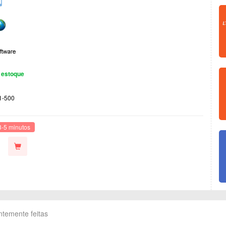
 estoque
1-500
3-5 minutos
ntemente feitas