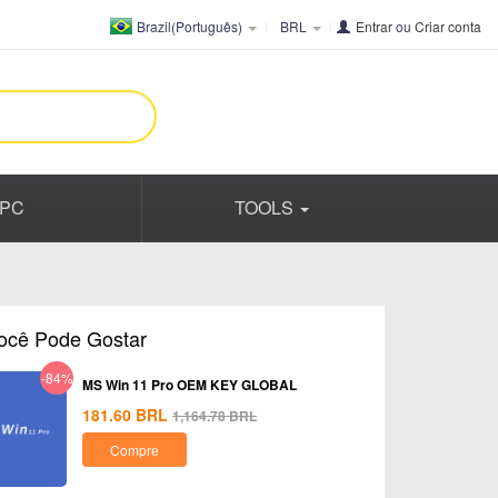
Brazil(Português)
BRL
Entrar
ou
Criar conta
PC
TOOLS
ocê Pode Gostar
-84%
MS Win 11 Pro OEM KEY GLOBAL
181.60
BRL
1,164.78
BRL
Compre