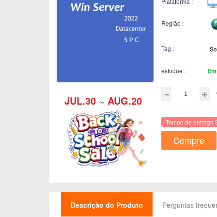
Plataforma :
Região :
Tag :
estoque :
Em
JUL.30 ~ AUG.20
Tempo de entrega 
Compre
Descrição do Produto
Perguntas freque