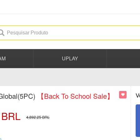
AM
UPLAY
 Global(5PC)
【Back To School Sale】
V
BRL
4,892.25
BRL