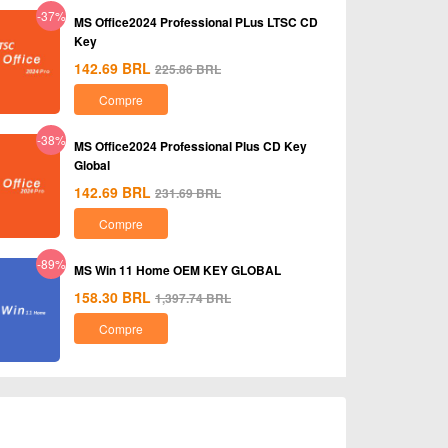
-37%
MS Office2024 Professional PLus LTSC CD
Key
142.69
BRL
225.86
BRL
Compre
-38%
MS Office2024 Professional Plus CD Key
Global
142.69
BRL
231.69
BRL
Compre
-89%
MS Win 11 Home OEM KEY GLOBAL
158.30
BRL
1,397.74
BRL
Compre