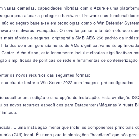
 várias camadas, capacidades híbridas com o Azure e uma plataforma 
eguro para ajudar a proteger o hardware, firmware e as funcionalidade
 núcleo seguro baseia-se em tecnologias como o Win Defender System
firmware e malwares avançados. O novo lançamento também oferece cone
mais rápidas e seguras, criptografia SMB AES 256 padrão da indústri
 híbridos com um gerenciamento de VMs significativamente aprimorado
 Center. Além disso, este lançamento inclui melhorias significativas
o simplificada de políticas de rede e ferramentas de conteinerização
ntar os novos recursos das seguintes formas:
maneira de testar o Win Server 2022 com imagens pré-configuradas.
ão escolher uma edição e uma opção de instalação. Esta avaliação ISO
ui os novos recursos específicos para Datacenter (Máquinas Virtuais B
limitada.
ndada. É uma instalação menor que inclui os componentes principais do
 usuário (GUI) local. É usada para implantações "headless" que são ge