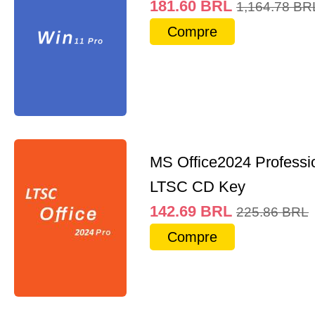
181.60
BRL
1,164.78
BR
Compre
MS Office2024 Professi
LTSC CD Key
142.69
BRL
225.86
BRL
Compre