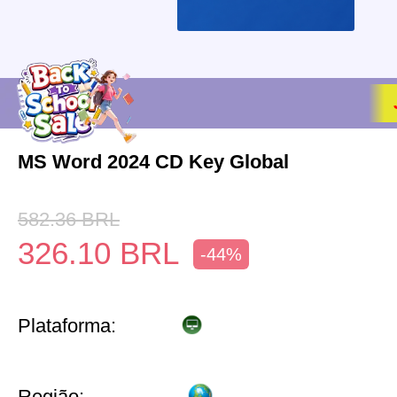
MS Word 2024 CD Key Global
582.36
BRL
326.10
BRL
-44%
Plataforma:
Região: