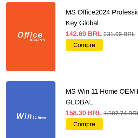
MS Office2024 Professi
Key Global
142.69
BRL
231.69
BRL
Compre
MS Win 11 Home OEM
GLOBAL
158.30
BRL
1,397.74
BR
Compre