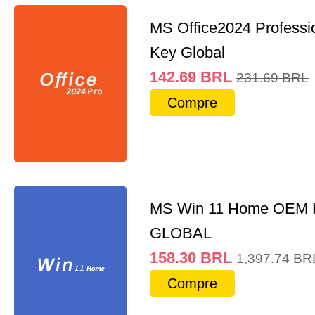
MS Office2024 Professi
Key Global
142.69
BRL
231.69
BRL
Compre
MS Win 11 Home OEM
GLOBAL
158.30
BRL
1,397.74
BR
Compre