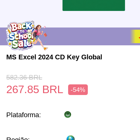
MS Excel 2024 CD Key Global
582.36
BRL
267.85
BRL
-54%
Plataforma:
Região: