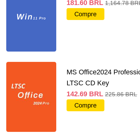
181.60
BRL
1,164.78
BR
Compre
MS Office2024 Professi
LTSC CD Key
142.69
BRL
225.86
BRL
Compre