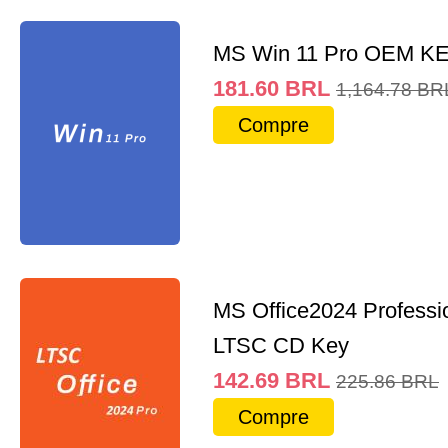
MS Win 11 Pro OEM K
181.60
BRL
1,164.78
BR
Compre
MS Office2024 Professi
LTSC CD Key
142.69
BRL
225.86
BRL
Compre