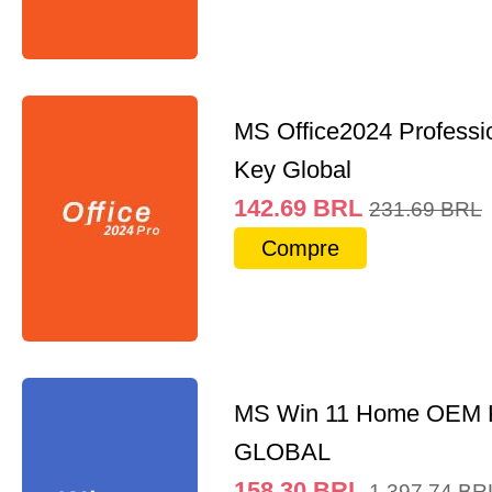
MS Office2024 Professi
Key Global
142.69
BRL
231.69
BRL
Compre
MS Win 11 Home OEM
GLOBAL
158.30
BRL
1,397.74
BR