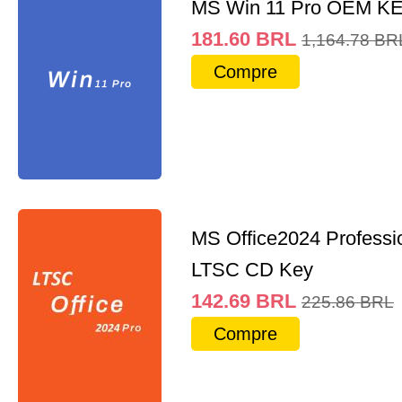
MS Win 11 Pro OEM K
181.60
BRL
1,164.78
BR
Compre
MS Office2024 Professi
LTSC CD Key
142.69
BRL
225.86
BRL
Compre