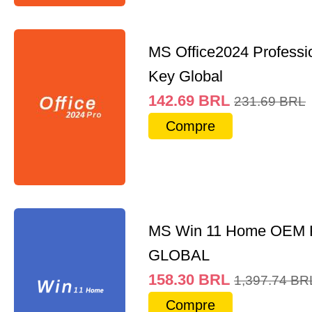
MS Office2024 Professi
Key Global
142.69
BRL
231.69
BRL
Compre
MS Win 11 Home OEM
GLOBAL
158.30
BRL
1,397.74
BR
Compre